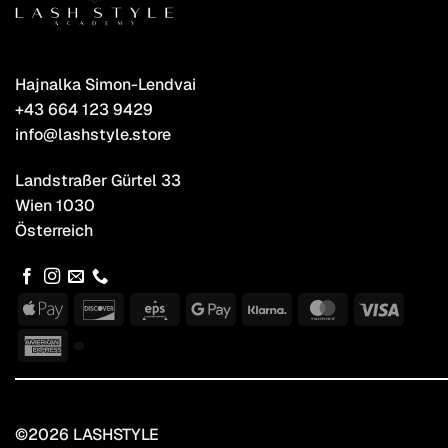
Hajnalka Simon-Lendvai
+43 664 123 9429
info@lashstyle.store
Landstraßer Gürtel 33
Wien 1030
Österreich
Apple
Discover
Eps
Google
Klarna
MasterCard
Visa
Pay
Pay
American
Express
©2026 LASHSTYLE