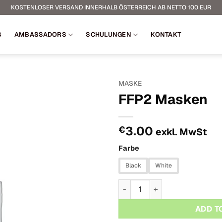
KOSTENLOSER VERSAND INNERHALB ÖSTERREICH AB NETTO 100 EUR
S
AMBASSADORS
SCHULUNGEN
KONTAKT
MASKE
FFP2 Masken
3.00
€
exkl. MwSt
Farbe
Black
White
FFP2 Masken Menge
ADD T