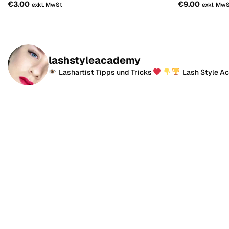
€
3.00
€
9.00
exkl. MwSt
exkl. Mw
lashstyleacademy
Lashartist Tipps und Tricks
Lash Style A