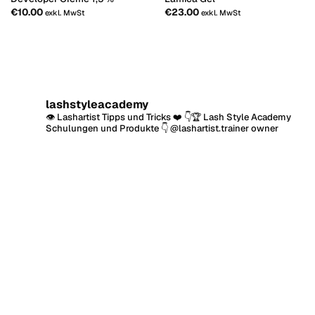
€
10.00
€
23.00
exkl. MwSt
exkl. MwSt
lashstyleacademy
👁 Lashartist Tipps und Tricks ❤️
👇🏆 Lash Style Academy
Schulungen und Produkte 👇
@lashartist.trainer owner