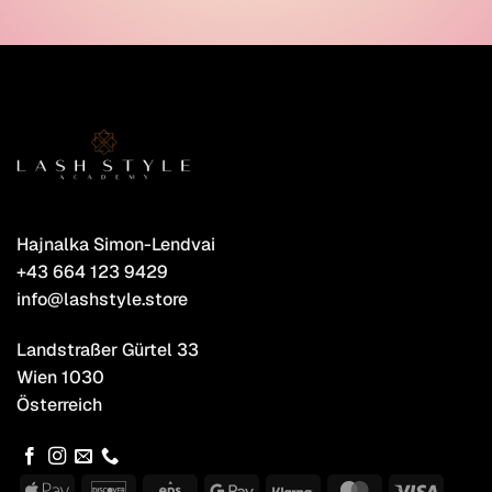
Hajnalka Simon-Lendvai
+43 664 123 9429
info@lashstyle.store
Landstraßer Gürtel 33
Wien 1030
Österreich
Apple
Discover
Eps
Google
Klarna
MasterCard
Visa