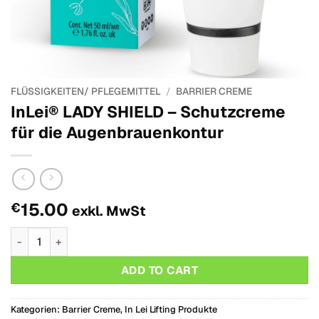
FLÜSSIGKEITEN/ PFLEGEMITTEL
/
BARRIER CREME
InLei® LADY SHIELD – Schutzcreme
für die Augenbrauenkontur
15.00
€
exkl. MwSt
InLei® LADY SHIELD – Schutzcreme für die Augenbrauenkont
ADD TO CART
Kategorien:
Barrier Creme
,
In Lei Lifting Produkte