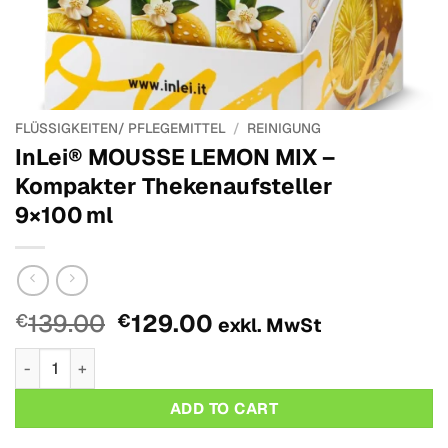
FLÜSSIGKEITEN/ PFLEGEMITTEL
/
REINIGUNG
InLei® MOUSSE LEMON MIX –
Kompakter Thekenaufsteller
9×100 ml
Original
Der
139.00
129.00
€
€
exkl. MwSt
Preis
aktuelle
InLei® MOUSSE LEMON MIX – Kompakter Thekenaufsteller 9
wurde:
Preis
€139.00.
ist:
ADD TO CART
€129.00.