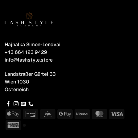
Hajnalka Simon-Lendvai
+43 664 123 9429
info@lashstyle.store
Landstraßer Gürtel 33
Wien 1030
Österreich
Apple
Discover
Eps
Google
Klarna
MasterCard
Visa
Pay
Pay
American
Express