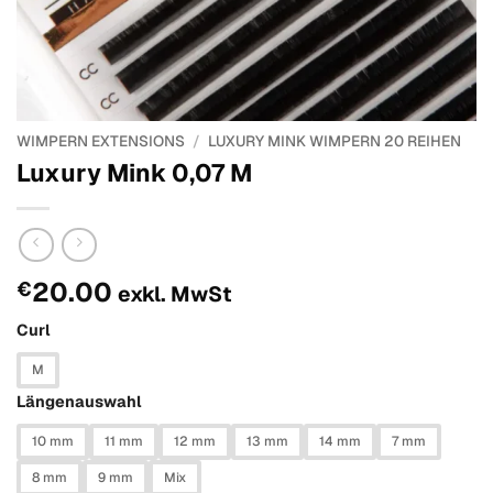
WIMPERN EXTENSIONS
/
LUXURY MINK WIMPERN 20 REIHEN
Luxury Mink 0,07 M
20.00
€
exkl. MwSt
Curl
M
Längenauswahl
10 mm
11 mm
12 mm
13 mm
14 mm
7 mm
8 mm
9 mm
Mix