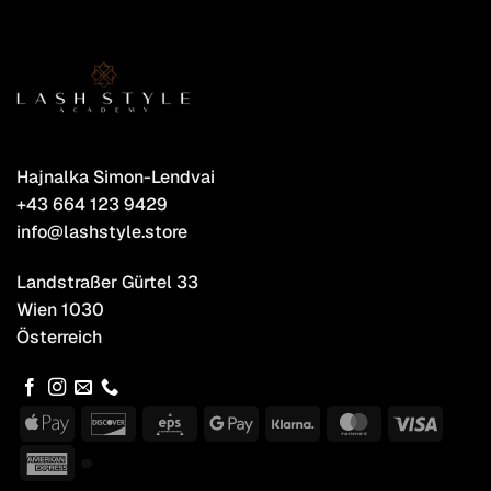
Hajnalka Simon-Lendvai
+43 664 123 9429
info@lashstyle.store
Landstraßer Gürtel 33
Wien 1030
Österreich
Apple
Discover
Eps
Google
Klarna
MasterCard
Visa
Pay
Pay
American
Express