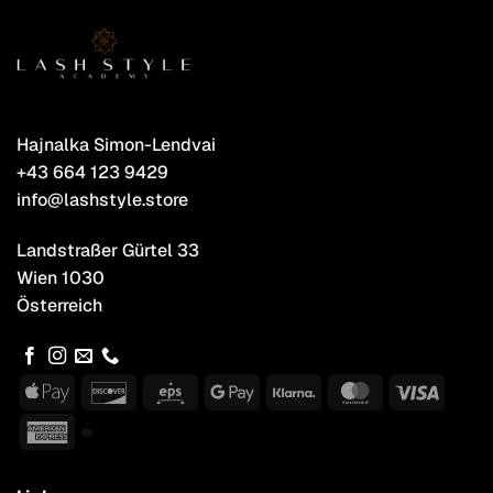
Hajnalka Simon-Lendvai
+43 664 123 9429
info@lashstyle.store
Landstraßer Gürtel 33
Wien 1030
Österreich
Apple
Discover
Eps
Google
Klarna
MasterCard
Visa
Pay
Pay
American
Express