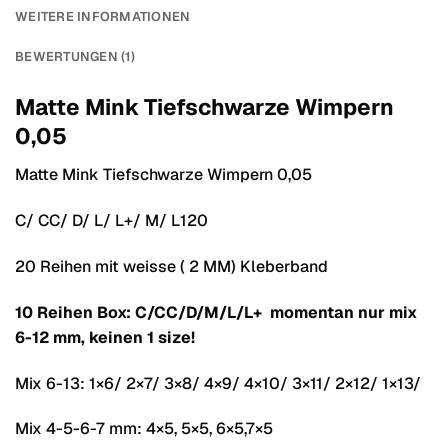
WEITERE INFORMATIONEN
BEWERTUNGEN (1)
Matte Mink Tiefschwarze Wimpern
0,05
Matte Mink Tiefschwarze Wimpern 0,05
C/ CC/ D/ L/ L+/ M/ L120
20 Reihen mit weisse ( 2 MM) Kleberband
10 Reihen Box: C/CC/D/M/L/L+ momentan nur mix
6-12 mm, keinen 1 size!
Mix 6-13: 1×6/ 2×7/ 3×8/ 4×9/ 4×10/ 3×11/ 2×12/ 1×13/
Mix 4-5-6-7 mm: 4×5, 5×5, 6×5,7×5