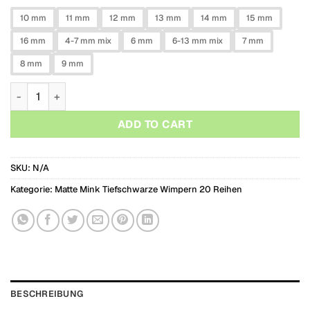
10 mm
11 mm
12 mm
13 mm
14 mm
15 mm
16 mm
4-7 mm mix
6 mm
6-13 mm mix
7 mm
8 mm
9 mm
Matte Mink Tiefschwarze Wimpern 0,05 Menge
ADD TO CART
SKU:
N/A
Kategorie:
Matte Mink Tiefschwarze Wimpern 20 Reihen
BESCHREIBUNG