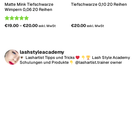
Matte Mink Tiefschwarze
Tiefschwarze 0,10 20 Reihen
Wimpern 0,06 20 Reihen
Price
Bemessungs
€
19.00
–
€
20.00
€
20.00
exkl. MwSt
exkl. MwSt
range:
-
5
von 5
€19.00
through
€20.00
lashstyleacademy
Lashartist Tipps und Tricks
Lash Style Academy
Schulungen und Produkte
@lashartist.trainer owner