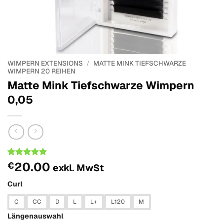
WIMPERN EXTENSIONS
/
MATTE MINK TIEFSCHWARZE
WIMPERN 20 REIHEN
Matte Mink Tiefschwarze Wimpern
0,05
Bemessungs
1
20.00
€
exkl. MwSt
-
5
out of
5 based on
Curl
customer
rating
C
CC
D
L
L+
L120
M
Längenauswahl