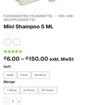
FLÜSSIGKEITEN/ PFLEGEMITTEL
/
VOR- UND
NACHPFLEGEMITTEL
Mini Shampoo 5 ML
Price
Bemessungs
1
6.00
–
150.00
€
€
exkl. MwSt
-
5
out of
range:
5 based on
Duft
€6.00
customer
rating
through
Apfel
Fresh
Sensitive
€150.00
Menge
1 Stück
10 Stück
50 Stück
Mini Shampoo 5 ML Menge