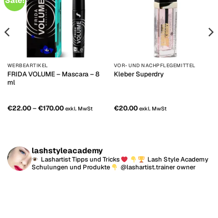
Sale!
WERBEARTIKEL
VOR- UND NACHPFLEGEMITTEL
FRIDA VOLUME – Mascara – 8
Kleber Superdry
ml
Price
€
22.00
–
€
170.00
€
20.00
exkl. MwSt
exkl. MwSt
range:
€22.00
through
€170.00
lashstyleacademy
Lashartist Tipps und Tricks
Lash Style Academy
Schulungen und Produkte
@lashartist.trainer owner