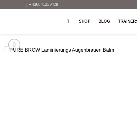
Skip
+436641239429
to
content
SHOP
BLOG
TRAINER