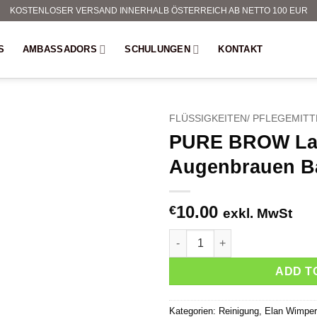
KOSTENLOSER VERSAND INNERHALB ÖSTERREICH AB NETTO 100 EUR
S
AMBASSADORS
SCHULUNGEN
KONTAKT
FLÜSSIGKEITEN/ PFLEGEMITT
PURE BROW La
Augenbrauen B
10.00
€
exkl. MwSt
PURE BROW Laminierungs Au
ADD T
Kategorien:
Reinigung
,
Elan Wimpern