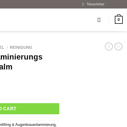
Newsletter
0
EL
/
REINIGUNG
minierungs
alm
genbrauen Balm Menge
O CART
lifting & Augenbrauenlaminierung
,