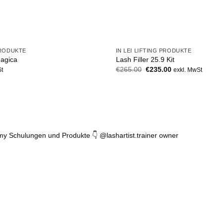
+
PRODUKTE
IN LEI LIFTING PRODUKTE
agica
Lash Filler 25.9 Kit
Original
Der
€
265.00
€
235.00
St
exkl. MwSt
Preis
aktuelle
wurde:
Preis
€265.00.
ist:
€235.00.
my Schulungen und Produkte 👇
@lashartist.trainer owner