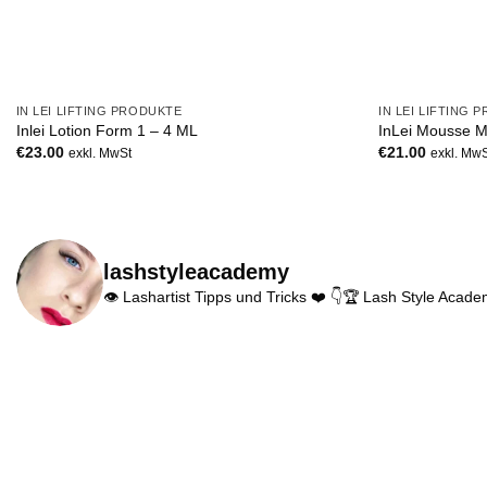
+
+
IN LEI LIFTING PRODUKTE
IN LEI LIFTING 
Inlei Lotion Form 1 – 4 ML
InLei Mousse M
€
23.00
€
21.00
exkl. MwSt
exkl. Mw
lashstyleacademy
👁 Lashartist Tipps und Tricks ❤️
👇🏆 Lash Style Acade