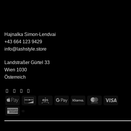
Hajnalka Simon-Lendvai
+43 664 123 9429
info@lashstyle.store
Landstraßer Gürtel 33
Wien 1030
Österreich
Apple
Discover
Eps
Google
Klarna
MasterCard
Visa
Pay
Pay
American
Express