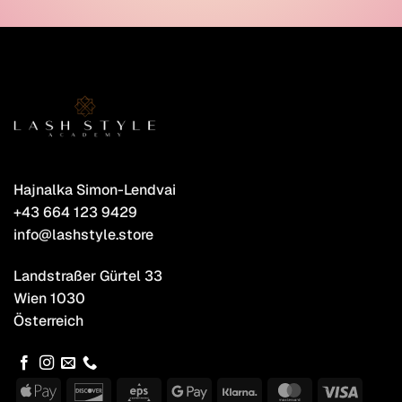
Hajnalka Simon-Lendvai
+43 664 123 9429
info@lashstyle.store
Landstraßer Gürtel 33
Wien 1030
Österreich
Apple
Discover
Eps
Google
Klarna
MasterCard
Visa