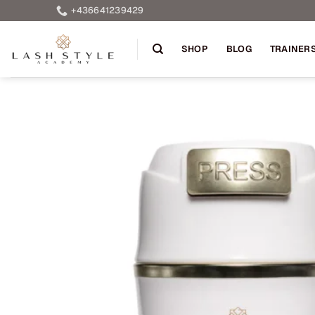
Skip
+436641239429
to
content
SHOP
BLOG
TRAINER