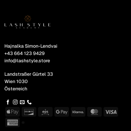
Hajnalka Simon-Lendvai
+43 664 123 9429
info@lashstyle.store
Landstraßer Gürtel 33
Wien 1030
Österreich
Apple
Discover
Eps
Google
Klarna
MasterCard
Visa
Pay
Pay
American
Express