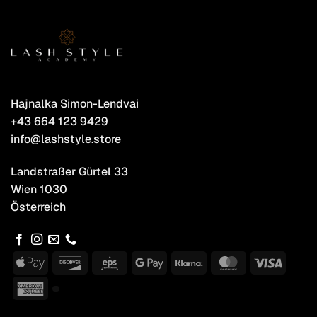
Hajnalka Simon-Lendvai
+43 664 123 9429
info@lashstyle.store
Landstraßer Gürtel 33
Wien 1030
Österreich
Apple
Discover
Eps
Google
Klarna
MasterCard
Visa
Pay
Pay
American
Express