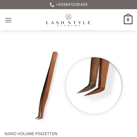
Skip
+436641239429
to
content
0
NANO VOLUME PINZETTEN