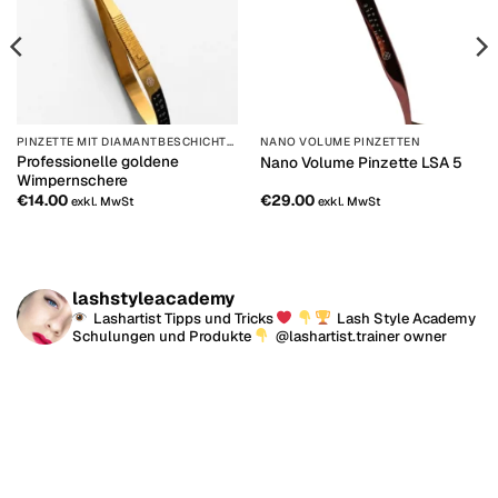
PINZETTE MIT DIAMANTBESCHICHTUNG
NANO VOLUME PINZETTEN
Professionelle goldene
Nano Volume Pinzette LSA 5
Wimpernschere
€
14.00
€
29.00
exkl. MwSt
exkl. MwSt
lashstyleacademy
Lashartist Tipps und Tricks
Lash Style Academy
Schulungen und Produkte
@lashartist.trainer owner