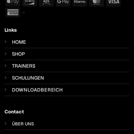
Apple
Discover
Eps
Google
Klarna
MasterCard
Visa
Pay
Pay
American
Express
Links
HOME
SHOP
TRAINERS
SCHULUNGEN
DOWNLOADBEREICH
Contact
ÜBER UNS