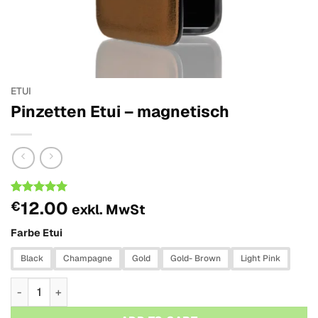
ETUI
Pinzetten Etui – magnetisch
Bemessungs
1
12.00
€
exkl. MwSt
-
5
out of
5 based on
Farbe Etui
customer
rating
Black
Champagne
Gold
Gold- Brown
Light Pink
Pinzetten Etui - magnetisch Menge