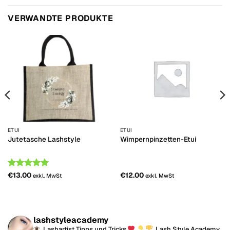
VERWANDTE PRODUKTE
ETUI
ETUI
Jutetasche Lashstyle
Wimpernpinzetten-Etui
Bemessungs
€
13.00
€
12.00
exkl. MwSt
exkl. MwSt
-
5
von 5
lashstyleacademy
Lashartist Tipps und Tricks
Lash Style Academy