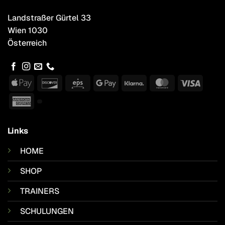
Landstraßer Gürtel 33
Wien 1030
Österreich
Apple
Discover
Eps
Google
Klarna
MasterCard
Visa
Pay
Pay
American
Express
Links
HOME
SHOP
TRAINERS
SCHULUNGEN