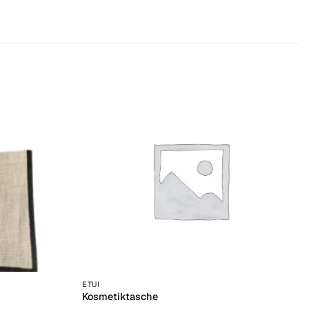
+
ETUI
Kosmetiktasche