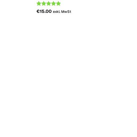
Bemessungs
€
15.00
exkl. MwSt
-
5
von 5