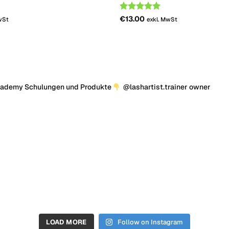
Bemessungs
€
13.00
wSt
exkl. MwSt
-
5
von 5
cademy Schulungen und Produkte
@lashartist.trainer owner
LOAD MORE
Follow on Instagram