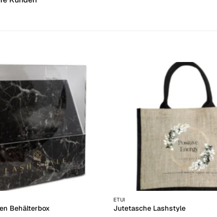
+
ETUI
ten Behälterbox
Jutetasche Lashstyle