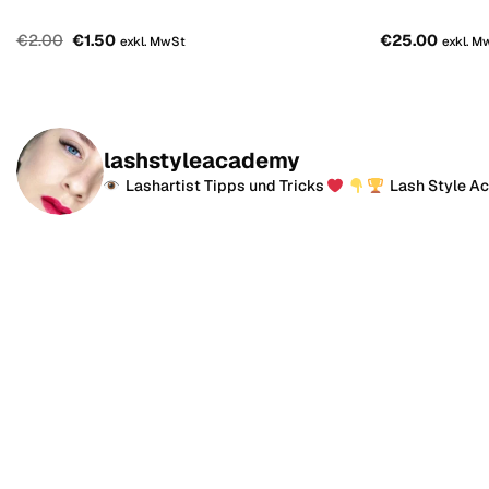
Original
Der
€
2.00
€
1.50
€
25.00
exkl. MwSt
exkl. M
Preis
aktuelle
wurde:
Preis
€2.00.
ist:
€1.50.
lashstyleacademy
Lashartist Tipps und Tricks
Lash Style A