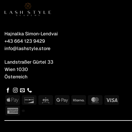
Hajnalka Simon-Lendvai
+43 664 123 9429
info@lashstyle.store
Landstraßer Gürtel 33
Wien 1030
Österreich
Apple
Discover
Eps
Google
Klarna
MasterCard
Visa
Pay
Pay
American
Express