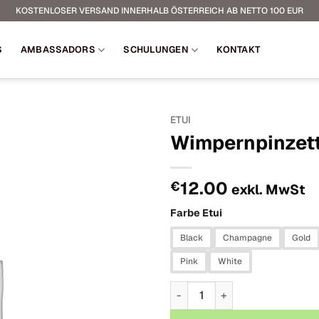
KOSTENLOSER VERSAND INNERHALB ÖSTERREICH AB NETTO 100 EUR
S
AMBASSADORS
SCHULUNGEN
KONTAKT
ETUI
Wimpernpinzett
12.00
€
exkl. MwSt
Farbe Etui
Black
Champagne
Gold
Pink
White
Wimpernpinzetten-Etui Men