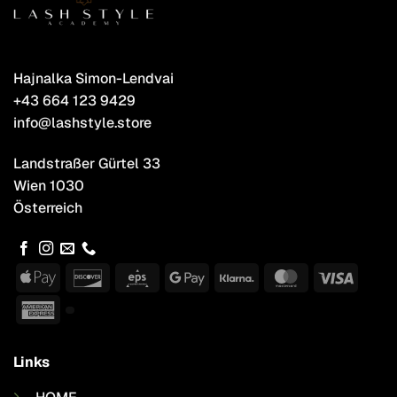
Hajnalka Simon-Lendvai
+43 664 123 9429
info@lashstyle.store
Landstraßer Gürtel 33
Wien 1030
Österreich
Apple
Discover
Eps
Google
Klarna
MasterCard
Visa
Pay
Pay
American
Express
Links